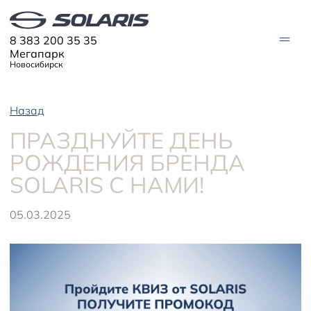
8 383 200 35 35
Мегапарк
Новосибирск
Назад
МОДЕЛИ
ПРАЗДНУЙТЕ ДЕНЬ
Solaris HC
Solaris KRX
ЦИФРОВОЙ АВТОМОБИЛЬ
РОЖДЕНИЯ БРЕНДА
Solaris KRS
Solaris HS
SOLARIS С НАМИ!
ПОКУПАТЕЛЯМ
Кредит
Трейд-ин
СЕРВИС
05.03.2025
Корпоративным клиентам
Запасные части
Оригинальные аксессуары
Запись на сервис
Тест-драйв
О ДИЛЕРЕ
Гарантия
Solaris Страхование
Контакты
Руководства
Solaris Забота
Информация о дилере
Помощь на дорогах
Плати частями
Новости